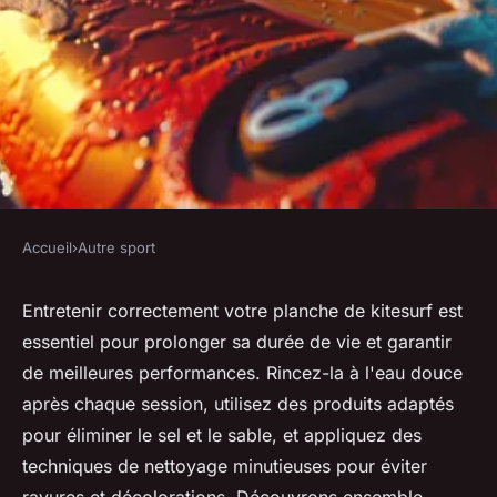
Accueil
›
Autre sport
AUTRE SPORT
Planche de kitesurf : comment
Entretenir correctement votre planche de kitesurf est
essentiel pour prolonger sa durée de vie et garantir
l'entretenir correctement ?
de meilleures performances. Rincez-la à l'eau douce
après chaque session, utilisez des produits adaptés
Sophie
•
14 août 2024
•
3 min de lecture
pour éliminer le sel et le sable, et appliquez des
techniques de nettoyage minutieuses pour éviter