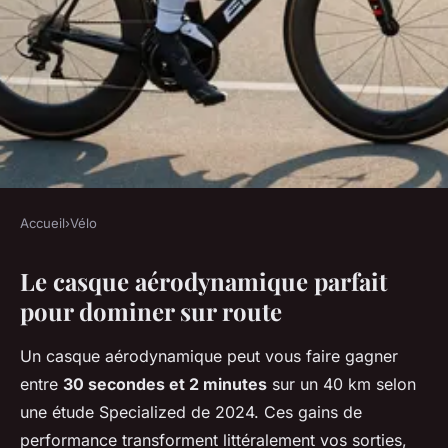
Accueil
›
Vélo
VÉLO
Le casque aérodynamique parfait
Casque vélo route
pour dominer sur route
aérodynamique : atteignez de
nouvelles vitesses !
Un casque aérodynamique peut vous faire gagner
entre
30 secondes et 2 minutes
sur un 40 km selon
Damien
•
5 janvier 2026
•
7 min de lecture
une étude Specialized de 2024. Ces gains de
performance transforment littéralement vos sorties,