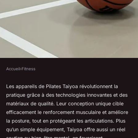
Accueil
›
Fitness
FITNESS
Découvrez les bienfaits des
Les appareils de Pilates Taiyoa révolutionnent la
pratique grâce à des technologies innovantes et des
appareils de pilates taiyoa.
matériaux de qualité. Leur conception unique cible
efficacement le renforcement musculaire et améliore
François
•
22 octobre 2025
•
7 min de lecture
la posture, tout en protégeant les articulations. Plus
qu’un simple équipement, Taiyoa offre aussi un réel