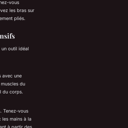
Tenez-vous
vez les bras sur
rement pliés.
nsifs
un outil idéal
is avec une
es muscles du
l du corps.
s. Tenez-vous
 les mains à la
nt à partir des