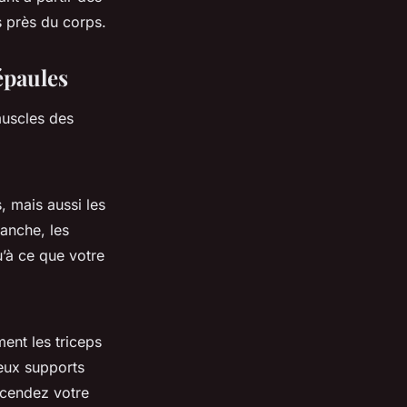
s près du corps.
épaules
muscles des
, mais aussi les
anche, les
’à ce que votre
ment les triceps
deux supports
scendez votre