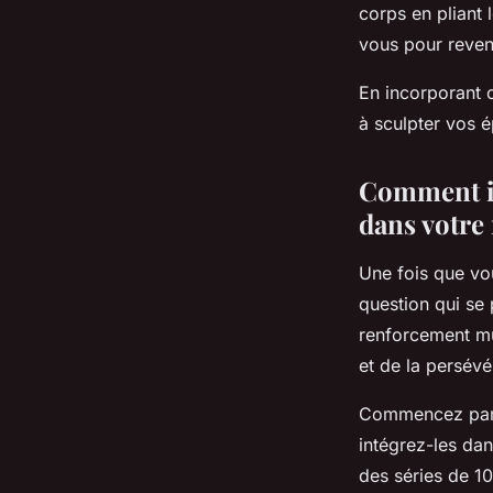
corps en pliant 
vous pour revenir
En incorporant c
à sculpter vos 
Comment in
dans votre 
Une fois que vou
question qui se 
renforcement mu
et de la persévé
Commencez par c
intégrez-les da
des séries de 1