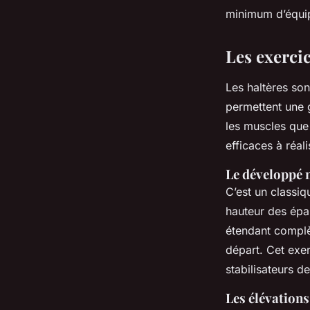
François
•
15 octobre 2023
•
6 min de lecture
minimum d’équipe
Les exercic
Les haltères son
permettent une 
les muscles que 
efficaces à réal
Le développé m
C’est un classi
hauteur des épau
étendant complè
départ. Cet exer
stabilisateurs d
Les élévations