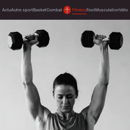
Actu
Autre sport
Basket
Combat
Fitness
Foot
Musculation
Vélo