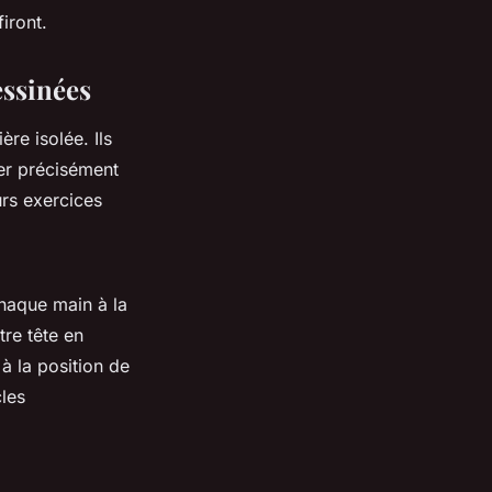
iront.
essinées
re isolée. Ils
er précisément
urs exercices
chaque main à la
tre tête en
à la position de
cles