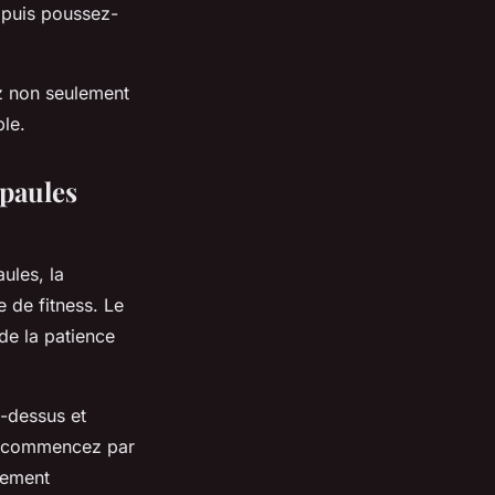
, puis poussez-
ez non seulement
le.
épaules
ules, la
 de fitness. Le
de la patience
-dessus et
e, commencez par
vement