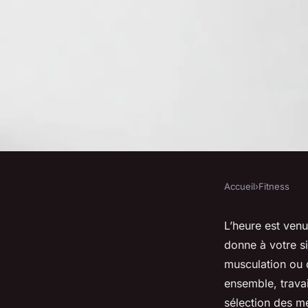
Accueil
›
Fitness
FITNESS
les meilleurs exerci
L’heure est venu
donne à votre si
sculpter vos épaules
musculation ou 
ensemble, travai
sélection des me