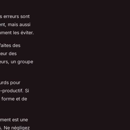
s erreurs sont
nt, mais aussi
ment les éviter.
aites des
teur des
teurs, un groupe
ourds pour
-productif. Si
e forme et de
ment est une
s. Ne négligez