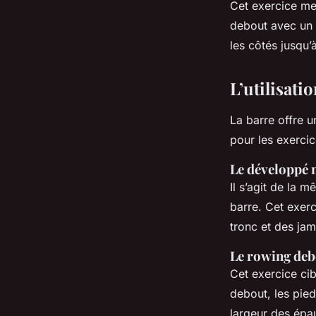
Cet exercice met
debout avec un h
les côtés jusqu’
L’utilisati
La barre offre u
pour les exercic
Le développé m
Il s’agit de la 
barre. Cet exerc
tronc et des jam
Le rowing deb
Cet exercice ci
debout, les pied
largeur des épau