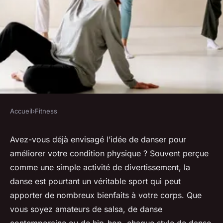
Accueil
›
Fitness
FITNESS
les bienfaits de la danse dans
Avez-vous déjà envisagé l’idée de danser pour
améliorer votre condition physique ? Souvent perçue
votre pratique du fitness
comme une simple activité de divertissement, la
danse est pourtant un véritable sport qui peut
François
•
13 octobre 2023
•
5 min de lecture
apporter de nombreux bienfaits à votre corps. Que
vous soyez amateurs de salsa, de danse