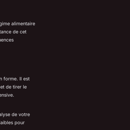
égime alimentaire
rtance de cet
uences
 forme. Il est
t de tirer le
ensive.
alyse de votre
faibles pour