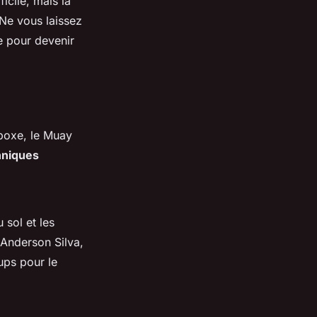
icile, mais la
 Ne vous laissez
re pour devenir
 boxe, le Muay
hniques
sol et les
Anderson Silva,
ups pour le