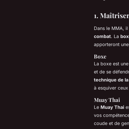
Julie
•
15 octobre 2023
•
6 min de lecture
1. Maîtrise
Dans le MMA, il 
combat
. La
box
apporteront une
Boxe
La boxe est une
et de se défend
technique de l
à esquiver ceux
Muay Thai
Le
Muay Thai
es
vos compétences
coude et de gen