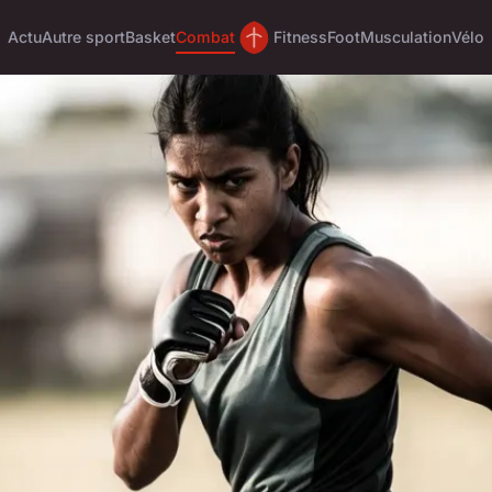
Actu
Autre sport
Basket
Combat
Fitness
Foot
Musculation
Vélo