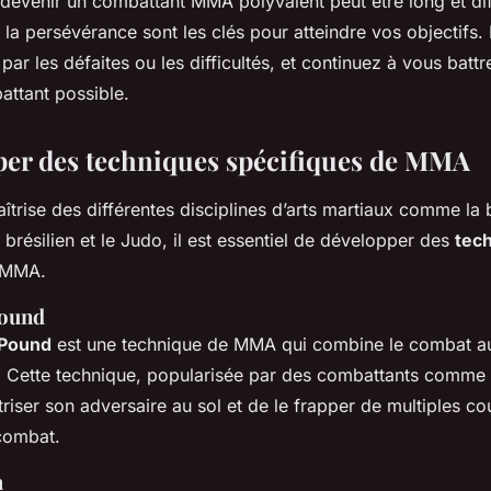
evenir un combattant MMA polyvalent peut être long et diff
 la persévérance sont les clés pour atteindre vos objectifs.
ar les défaites ou les difficultés, et continuez à vous batt
attant possible.
per des techniques spécifiques de MMA
îtrise des différentes disciplines d’arts martiaux comme la
u brésilien et le Judo, il est essentiel de développer des
tec
 MMA.
Pound
 Pound
est une technique de MMA qui combine le combat au 
 Cette technique, popularisée par des combattants comme 
riser son adversaire au sol et de le frapper de multiples co
combat.
h