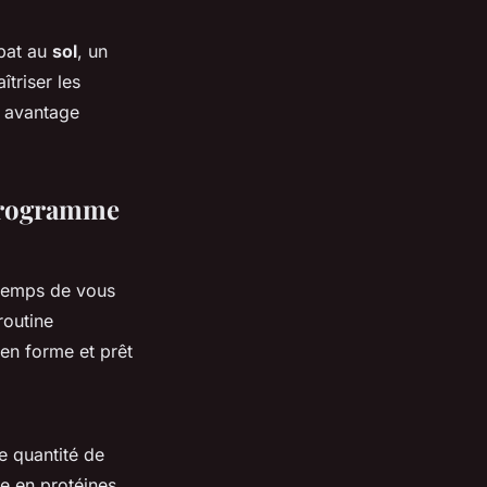
mbat au
sol
, un
îtriser les
n avantage
 programme
 temps de vous
routine
en forme et prêt
e quantité de
he en protéines