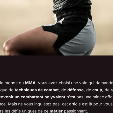
ir un combattant
s le monde du
MMA
, vous avez choisi une voie qui demand
ique de
techniques de combat
, de
défense
, de
coup
, de 
evenir un combattant polyvalent
n’est pas une mince affai
ce. Mais ne vous inquiétez pas, cet article est là pour vous
rs les défis uniques de ce
métier
passionnant.