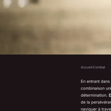
Accueil
›
Combat
COMBAT
les clés pour deven
En entrant dan
combinaison un
polyvalent
détermination.
D
de la persévéran
naviguer à trave