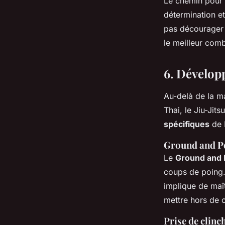
Le chemin pour d
détermination et
pas décourager p
le meilleur comb
6. Dévelop
Au-delà de la ma
Thai, le Jiu-Jits
spécifiques
de
Ground and 
Le
Ground and
coups de poing.
implique de maît
mettre hors de 
Prise de clinc