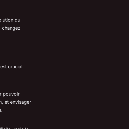
olution du
, changez
est crucial
ur pouvoir
n, et envisager
e.