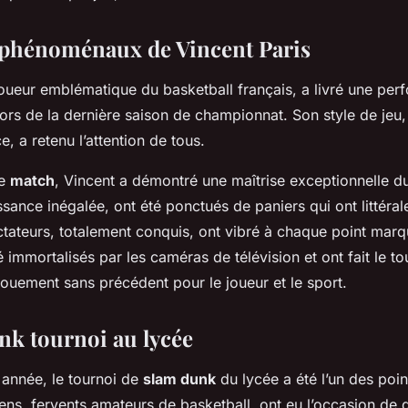
phénoménaux de Vincent Paris
joueur emblématique du basketball français, a livré une pe
ors de la dernière saison de championnat. Son style de jeu, a
e, a retenu l’attention de tous.
ue
match
, Vincent a démontré une maîtrise exceptionnelle d
ssance inégalée, ont été ponctués de paniers qui ont littér
ctateurs, totalement conquis, ont vibré à chaque point mar
immortalisés par les caméras de télévision et ont fait le to
ouement sans précédent pour le joueur et le sport.
nk tournoi au lycée
nnée, le tournoi de
slam dunk
du lycée a été l’un des poin
ens, fervents amateurs de basketball, ont eu l’occasion de 