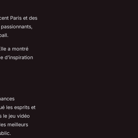
cent Paris et des
 passionnants,
all.
Elle a montré
e d’inspiration
rmances
é les esprits et
 le jeu vidéo
les meilleurs
blic.