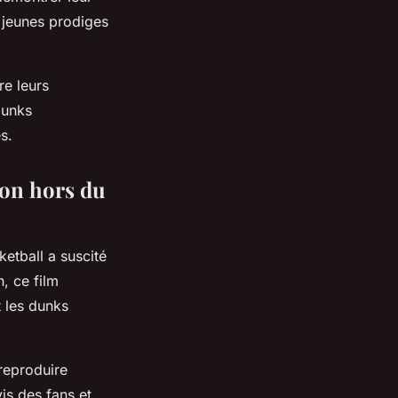
s jeunes prodiges
re leurs
dunks
s.
ion hors du
etball a suscité
, ce film
 les dunks
 reproduire
is des fans et