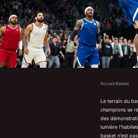
Accueil
›
Basket
BASKET
Les meilleurs mome
Le terrain du ba
champions se rév
dernier championnat
des démonstrat
lumière l’habilet
basket n’est pas