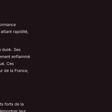
rformance
lliant rapidité,
u dunk. Ses
alement enflammé
qué. Ces
ur de la France,
ts forts de la
démontrer leur