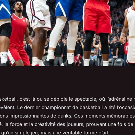
nts de dunk du
sketball, c’est là où se déploie le spectacle, où l’adrénaline
èlent. Le dernier championnat de basketball a été l’occasio
 de basketball
ions impressionnantes de dunks. Ces moments mémorables 
é, la force et la créativité des joueurs, prouvant une fois de
 qu’un simple jeu, mais une véritable forme d’art.