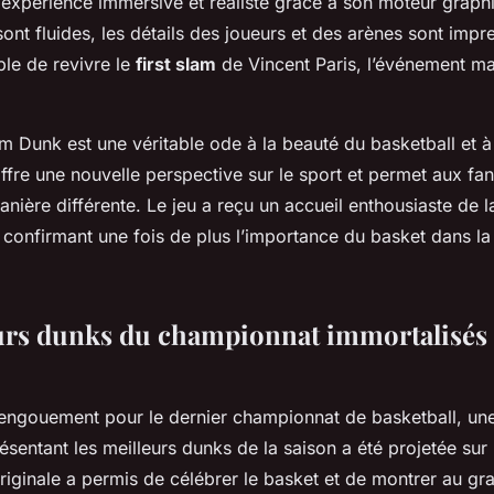
e expérience immersive et réaliste grâce à son moteur graph
ont fluides, les détails des joueurs et des arènes sont impre
le de revivre le
first slam
de Vincent Paris, l’événement ma
am Dunk est une véritable ode à la beauté du basketball et 
 offre une nouvelle perspective sur le sport et permet aux fan
nière différente. Le jeu a reçu un accueil enthousiaste de l
, confirmant une fois de plus l’importance du basket dans la
urs dunks du championnat immortalisés 
 l’engouement pour le dernier championnat de basketball, un
ésentant les meilleurs dunks de la saison a été projetée sur
 originale a permis de célébrer le basket et de montrer au gr