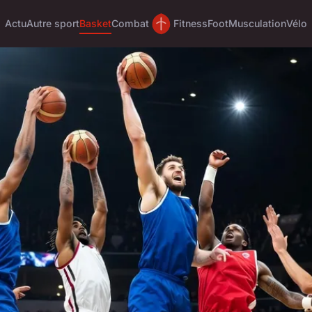
Actu
Autre sport
Basket
Combat
Fitness
Foot
Musculation
Vélo