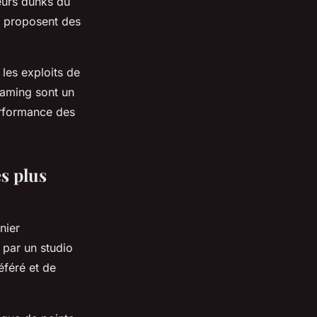
leurs dunks du
t proposent des
 les exploits de
eaming sont un
erformance des
es plus
nier
 par un studio
éféré et de