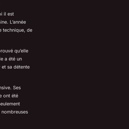
n
 il est
ine. L’année
de technique, de
rouvé qu’elle
e a été un
 et sa détente
nsive. Ses
e ont été
seulement
de nombreuses