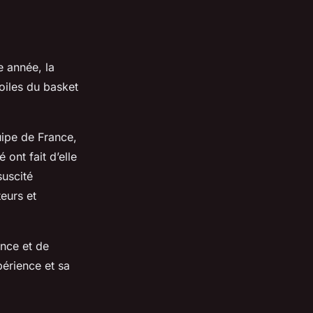
e année, la
oiles du basket
uipe de France,
 ont fait d’elle
suscité
eurs et
ance et de
périence et sa