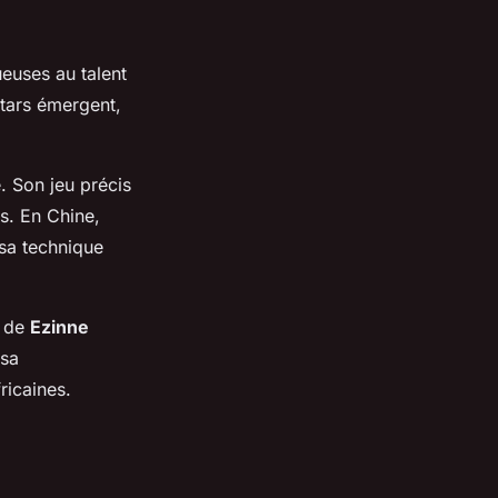
ueuses au talent
stars émergent,
. Son jeu précis
s. En Chine,
 sa technique
e de
Ezinne
 sa
ricaines.