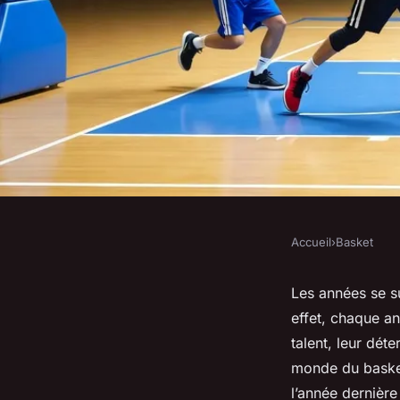
Accueil
›
Basket
BASKET
Les joueuses de bask
Les années se s
effet, chaque a
inspirantes de l'ann
talent, leur dét
monde du basket
l’année dernière