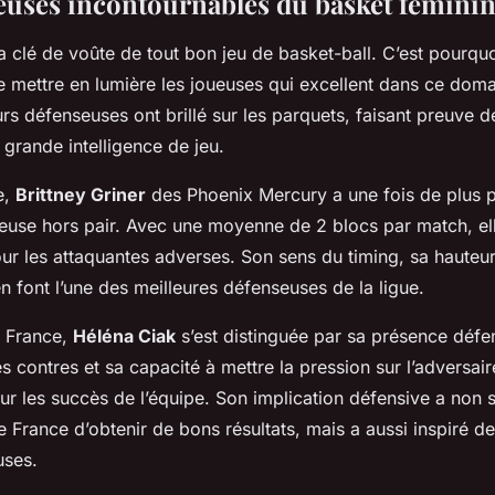
euses incontournables du basket fémini
a clé de voûte de tout bon jeu de basket-ball. C’est pourquoi
e mettre en lumière les joueuses qui excellent dans ce doma
urs défenseuses ont brillé sur les parquets, faisant preuve 
e grande intelligence de jeu.
e,
Brittney Griner
des Phoenix Mercury a une fois de plus p
seuse hors pair. Avec une moyenne de 2 blocs par match, ell
ur les attaquantes adverses. Son sens du timing, sa hauteur
n font l’une des meilleures défenseuses de la ligue.
e France,
Héléna Ciak
s’est distinguée par sa présence défe
es contres et sa capacité à mettre la pression sur l’adversair
ur les succès de l’équipe. Son implication défensive a non 
e France d’obtenir de bons résultats, mais a aussi inspiré 
uses.