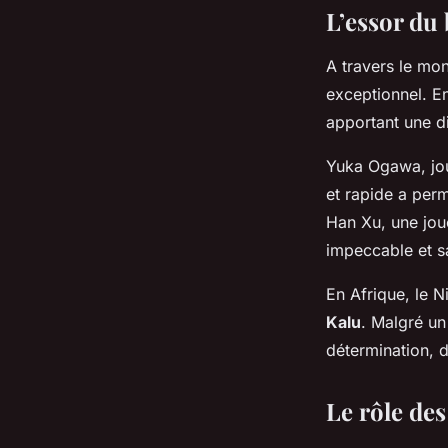
L’essor du 
A travers le mon
exceptionnel. E
apportant une d
Yuka Ogawa, joue
et rapide a perm
Han Xu, une joue
impeccable et s
En Afrique, le N
Kalu
. Malgré un
détermination, 
Le rôle de