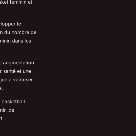
sket féminin et
lopper le
ion du nombre de
minin dans les
e augmentation
r santé et une
gue à valoriser
s.
 basketball
nir, de
t.