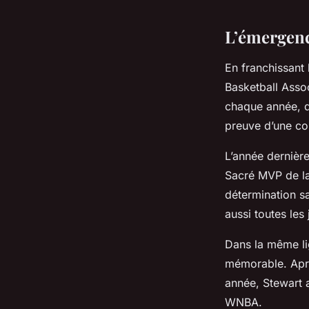
Charles
•
13 octobre 2023
•
7 min de lecture
L’émergenc
En franchissant 
Basketball Asso
chaque année, de
preuve d’une com
L’année dernière
Sacré MVP de la
détermination s
aussi toutes les
Dans la même l
mémorable. Aprè
année, Stewart a
WNBA.