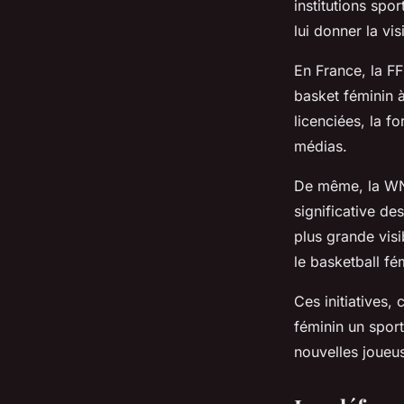
institutions spo
lui donner la visi
En France, la F
basket féminin 
licenciées, la f
médias.
De même, la WNB
significative de
plus grande visi
le basketball fé
Ces initiatives,
féminin un sport
nouvelles joueus