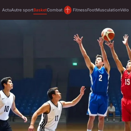
Actu
Autre sport
Basket
Combat
Fitness
Foot
Musculation
Vélo